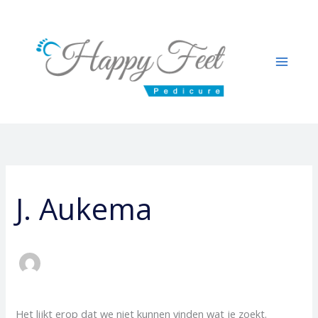
Ga
Zoek
naar
naar:
de
inhoud
J. Aukema
Het lijkt erop dat we niet kunnen vinden wat je zoekt.